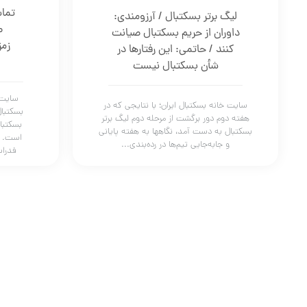
تماش
لیگ برتر بسکتبال / آرزومندی:
ص
داوران از حریم بسکتبال صیانت
زمز
کنند / حاتمی: این رفتارها در
شأن بسکتبال نیست
سایت 
سایت خانه بسکتبال ایران؛ با نتایجی که در
بسکتبا
هفته دوم دور برگشت از مرحله دوم لیگ برتر
بسکتبا
بسکتبال به دست آمد، نگاهها به هفته پایانی
است. چ
و جابه‌جایی تیم‌ها در رده‌بندی...
فدراس