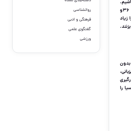
دسته‌بندی نشده
ی باشیم.
همینطور شد و لااقل تا پایان دور مقدماتی وضعیت همین است. تیم‌های نیکان و سپهرداد در ۲هفته گذشته به‌ترتیب ۳۶و
روانشناسی
 زیاد
فرهنگی و ادبی
زنند.
گفتگوی علمی
ورزشی
 چین بدون
بانی،
رگیری
د به جام‌جهانی به‌عنوان یکی از ۸سهمیه آسیا را