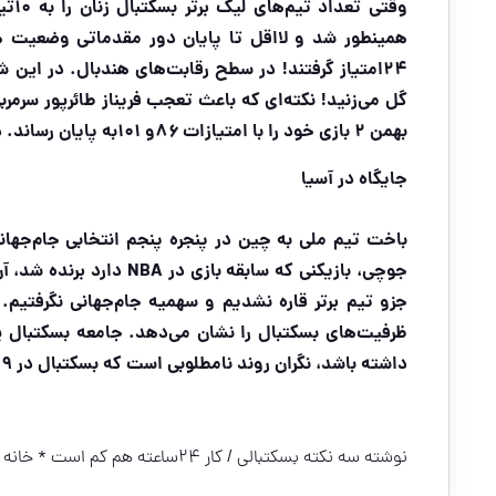
وقتی
۲۴امتیاز گرفتند! در سطح رقابت‌های هندبال. در این ش
گل می‌زنید! نکته‌ای که باعث تعجب فریناز طائرپور سرمر
بهمن ۲ بازی خود را با امتیازات ۸۶و ۱۰۱به پایان رساند. در مقایسه با امتیازات زیر ۴۰و ۳۰برخی تیم‌ها قابل توجه است
جایگاه در آسیا
جوچی، بازیکنی که سابقه بازی در
NBA
دارد برنده شد، آ
جزو تیم برتر قاره نشدیم و سهمیه جام‌جهانی نگرفتیم
داشته باشد، نگران روند نامطلوبی است که بسکتبال در ۹ماه گذشته در پیش گرفته و در شیب تند نزولی است
نوشته
سه نکته بسکتبالی / کار ۲۴‌ساعته هم کم است
* خانه 