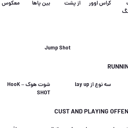
کراس اوور
از پشت
بین پاها
معکوس
نگ
Jump Shot
سه نوع از lay up
شوت هوک – HooK
SHOT