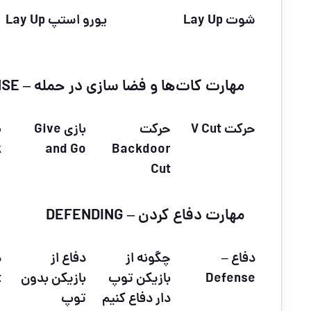
شوت Lay Up
یورو استپ Lay Up
مهارت کات‌ها و فضا سازی در حمله – CUST AND PLAYING OFFENSE
حرکت V Cut
حرکت
بازی Give
ض
k
and Go
Backdoor
Cut
مهارت دفاع کردن – DEFENDING
دفاع –
چگونه از
دفاع از
Defense
بازیکن توپ
بازیکن بدون
t
دار دفاع کنیم
توپ