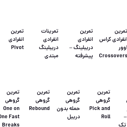
مرین
تمرین
تمرینات
تمرین
نفرادی کراس
انفرادی
انفرادی
انفرادی
وور
دریبلینگ –
دریبلینگ
Pivot
Crossover
پیشرفته
مبتدی
تمرین
تمرین
تمرین
تمرین
گروهی
گروهی
گروهی
گروهی
Pick and
حمله بدون
Rebound
One on
–
Roll
دریبل
One Fast
 تک
Breaks