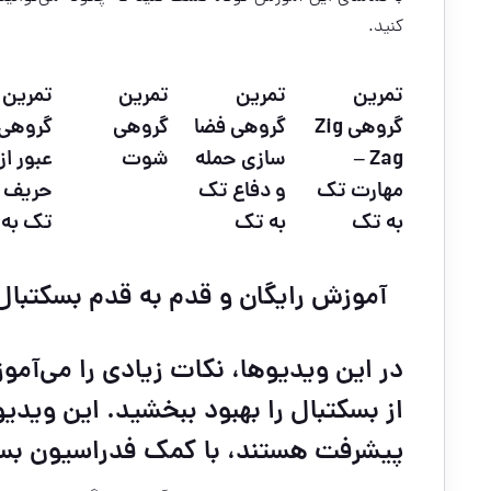
کنید.
تمرین
تمرین
تمرین
تمرین
گروهی Zig
گروهی فضا
گروهی
گروهی
Zag –
سازی حمله
شوت
عبور از
مهارت تک
و دفاع تک
حریف 
به تک
به تک
تک به
آموزش رایگان و قدم به قدم بسکتبال
در این ویدیوها، نکات زیادی را می‌آمو
از بسکتبال را بهبود ببخشید.
این ویدیوه
پیشرفت هستند، با کمک فدراسیون بسک