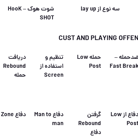
سه نوع از lay up
شوت هوک – HooK
SHOT
دحمله –
حمله Low
تنظیم و
دریافت
Fast Brea
Post
استفاده از
Rebound
Screen
حمله
دفاع از Low
گرفتن
دفاع Man to
دفاع Zone
man
Rebound
Pos
دفاع