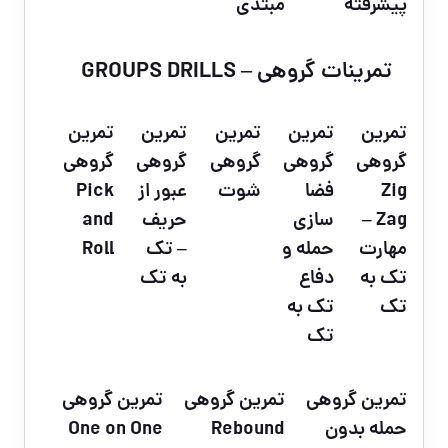
پیشرفته
مبتدی
تمرینات گروهی – GROUPS DRILLS
تمرین
تمرین
تمرین
تمرین
تمرین
گروهی
گروهی
گروهی
گروهی
گروهی
Zig
فضا
شوت
عبور از
Pick
Zag –
سازی
حریف
and
مهارت
حمله و
– تک
Roll
تک به
دفاع
به تک
تک
تک به
تک
تمرین گروهی
تمرین گروهی
تمرین گروهی
حمله بدون
Rebound
One on One