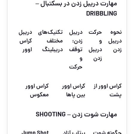
مهارت دریبل زدن در بسکتبال –
DRIBBLING
نحوه
حرکت
دریبل
تکنیک‌های
دریبل
دریبل
و
زدن:
مختلف
کراس
زدن
دریبل
توقف
دریبلینگ
اوور
زدن
و
حرکت
کراس اوور از
کراس اوور
کراس اوور
پشت
بین پاها
معکوس
مهارت شوت زدن – SHOOTING
چگونه شوت
پرتاب آزاد
Jump Shot