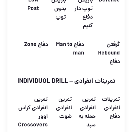
Defense
بازیکن
بازیکن
Low
توپ دار
بدون
Post
دفاع
توپ
کنیم
گرفتن
دفاع Man to
دفاع Zone
man
Rebound
دفاع
تمرینات انفرادی – INDIVIDUOL DRILL
تمرینات
تمرین
تمرین
تمرین
انفرادی
انفرادی
انفرادی
انفرادی کراس
دفاع
حمله به
شوت
اوور
سبد
Crossovers