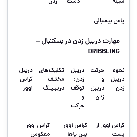
سینه
دست
زدن
پاس بیسبالی
مهارت دریبل زدن در بسکتبال –
DRIBBLING
نحوه
حرکت
دریبل
تکنیک‌های
دریبل
دریبل
و
زدن:
مختلف
کراس
زدن
دریبل
توقف
دریبلینگ
اوور
زدن
و
حرکت
کراس اوور از
کراس اوور
کراس اوور
پشت
بین پاها
معکوس