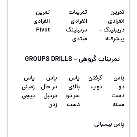
تمرین
تمرینات
تمرین
انفرادی
انفرادی
انفرادی
دریبلینگ –
دریبلینگ
Pivot
پیشرفته
مبتدی
تمرینات گروهی – GROUPS DRILLS
پاس
گرفتن
پاس
پاس
پاس
دو
توپ
بالای
در حال
زمینی
دست
سر دو
دریبل
پیچی
سینه
دست
زدن
پاس بیسبالی