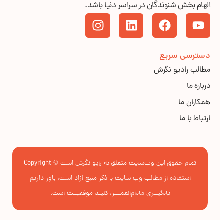
الهام بخش شنوندگان در سراسر دنیا باشد.
دسترسی سریع
مطالب رادیو نگرش
درباره ما
همکاران ما
ارتباط با ما
تمام حقوق این وب‌سایت متعلق به رایو نگرش است © Copyright
استفاده از مطالب وب سایت با ذکر منبع آزاد است، باور داریم
یادگیــری مادام‌العمـــر، کلیـد موفقیــت است.